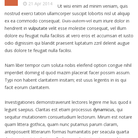
21 Apr 2014
Ut wisi enim ad minim veniam, quis
nostrud exerci tation ullamcorper suscipit lobortis nisl ut aliquip
ex ea commodo consequat.
Duis autem vel
eum iriure dolor in
hendrerit in
vulputate
velit esse molestie consequat, vel illum
dolore eu feugiat nulla facilisis at vero eros et accumsan et iusto
odio dignissim qui blandit praesent luptatum zzril delenit augue
duis dolore te feugait nulla facilisi.
Nam liber tempor cum soluta nobis eleifend option congue nihil
imperdiet doming id quod mazim placerat facer possim assum.
Typi non habent claritatem insitam; est usus legentis in iis qui
facit eorum claritatem.
Investigationes demonstraverunt lectores legere me lius quod ii
legunt saepius. Claritas est etiam processus
dynamicus
, qui
sequitur mutationem consuetudium lectorum. Mirum est notare
quam littera gothica, quam nunc putamus parum claram,
anteposuerit litterarum formas humanitatis per seacula quarta